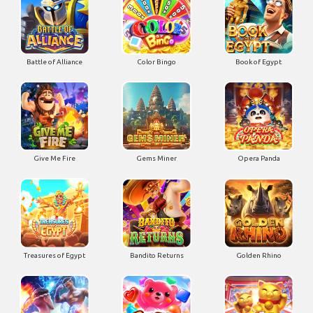
Battle of Alliance
Color Bingo
Book of Egypt
Give Me Fire
Gems Miner
Opera Panda
Treasures of Egypt
Bandito Returns
Golden Rhino