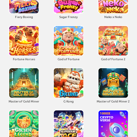
Fiery Boxing
Sugar Frenzy
Neko x Neko
Fortune Horses
God of Fortune
God of Fortune 2
Master of Gold Miner
G Kong
Master of Gold Miner 2